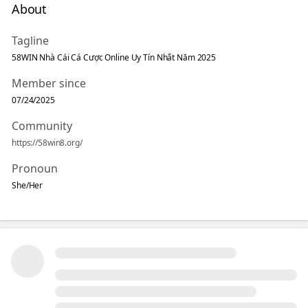
About
Tagline
58WIN Nhà Cái Cá Cược Online Uy Tín Nhất Năm 2025
Member since
07/24/2025
Community
https://58win8.org/
Pronoun
She/Her